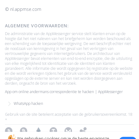
© ‌nl.appmse.com
ALGEMENE VOORWAARDEN:
De administratie van de AppMessenger service stelt klanten ervan op de
hoogte dat het niet naleven van het briefgeheim kan worden beschouwd als
een schending van de toepasselijke wetgeving. De wet beschrijft echter niet
de noodzaak van kennisgeving in het geval van het verkrijgen van
vertrouwelijke gegevens van internetgebruikers. De architectuur van
AppMessenger bevat elementen van end-to-end encryptie, die de uitsluiting
van elke mogelijkheid tot identificatie van de identiteit van klanten
garandeert. Alle informatie die wordt opgegeven bij registratie op de website
en die wordt verkregen tijdens het gebruik van de service wordt versleuteld
opgeslagen op de externe server en kan niet worden doorgegeven aan
derden, ongeacht de bron van het verzoek.
App om online andermans correspondentie te hacken | AppMessenger
WhatsApp hacken
Gebruik van de site betekent acceptatie van de gebruikersovereenkomst. 18
+
Bitcoin
Bitcoin Cash
Ethereum
Tether
Monero
Ripple
We gebruiken cookies om je de beste ervaring te