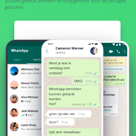
account gebeurt anoniem en onopgemerkt door de beoogde
gebruiker.
Cameron Werner
online
Weet je wat ik
vandaag heb
ontdekt?
17:21
OMG!
17:21
Whatsapp berichten
kunnen gehackt
worden
hier!
bewerkt op 17:25
geen sprake van
17:33
duur?
17:34
lijkt zeer betaalbaar