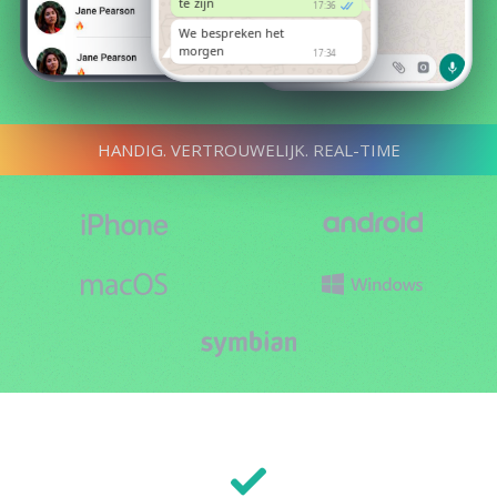
te zijn
17:36
We bespreken het
morgen
17:34
HANDIG. VERTROUWELIJK. REAL-TIME