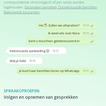
correspondentie chronologisch of per sectie worden
bijgehouden:
Gesproken berichten, Doorgestuurde berichten,
Bijgevoegde bestanden.
Hoi 🖐 Zullen we afspreken?
18:33
Ik weet iets over Nora
18:33
bent u misschien geïnteresseerd in
Interessante aanbieding 😊
18:37
Wat je hebt
18:39
je kunt haar berichten lezen op Whatsapp
18:41
SPRAAKOPROEPEN
Volgen en opnemen van gesprekken