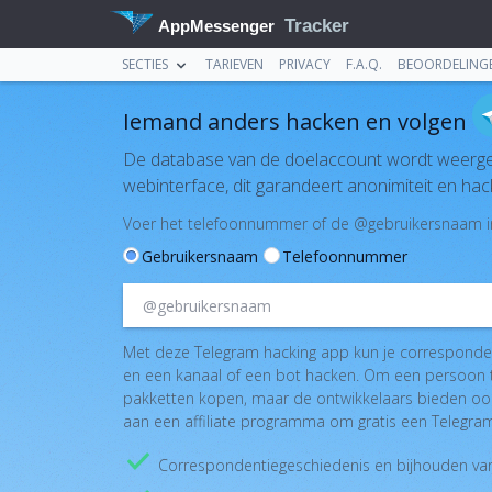
Tracker
AppMessenger
SECTIES
TARIEVEN
PRIVACY
F.A.Q.
BEOORDELING
Iemand anders hacken en volgen
De database van de doelaccount wordt weerg
webinterface, dit garandeert anonimiteit en hack
Voer het telefoonnummer of de @gebruikersnaam in 
Gebruikersnaam
Telefoonnummer
Met deze Telegram hacking app kun je correspondent
en een kanaal of een bot hacken. Om een persoon 
pakketten kopen, maar de ontwikkelaars bieden oo
aan een affiliate programma om gratis een Telegra
Correspondentiegeschiedenis en bijhouden va