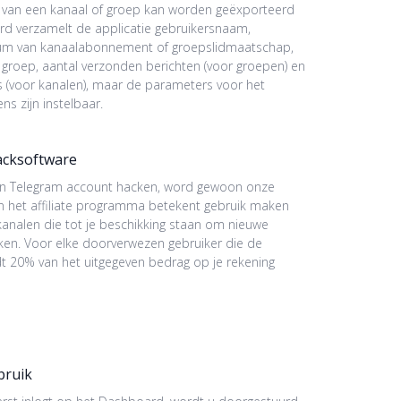
 van een kanaal of groep kan worden geëxporteerd
ard verzamelt de applicatie gebruikersnaam,
um van kanaalabonnement of groepslidmaatschap,
groep, aantal verzonden berichten (voor groepen) en
es (voor kanalen), maar de parameters voor het
s zijn instelbaar.
acksoftware
een Telegram account hacken, word gewoon onze
n het affiliate programma betekent gebruik maken
nalen die tot je beschikking staan om nieuwe
kken. Voor elke doorverwezen gebruiker die de
dt 20% van het uitgegeven bedrag op je rekening
bruik