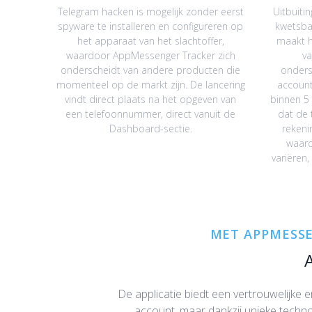
Telegram hacken is mogelijk zonder eerst
Uitbuiti
spyware te installeren en configureren op
kwetsba
het apparaat van het slachtoffer,
maakt h
waardoor AppMessenger Tracker zich
va
onderscheidt van andere producten die
onders
momenteel op de markt zijn. De lancering
account
vindt direct plaats na het opgeven van
binnen 5
een telefoonnummer, direct vanuit de
dat de 
Dashboard-sectie.
rekeni
waard
variëren,
MET APPMESSE
De applicatie biedt een vertrouwelijke 
account, maar dankzij unieke technol