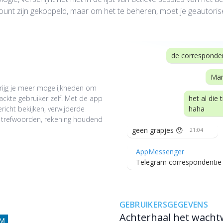
unt zijn gekoppeld, maar om het te beheren, moet je geautorise
de corresponden
Man
krijg je meer mogelijkheden om
ckte gebruiker zelf. Met de app
het al die 
richt bekijken, verwijderde
haha
p trefwoorden, rekening houdend
geen grapjes 😯
21:04
AppMessenger
Telegram correspondentie 
GEBRUIKERSGEGEVENS
Achterhaal het wacht