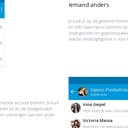
iemand anders
Je kunt je op elk gewenst momen
en zelfs twee-factor authenticat
26
staat gesteld om gegevenspakke
laatste verdedigingslinie is voo
26
26
ehackte account beheert. Je kunt
Irina Geipel
eren en als de doelgebruiker
Hoe kom ik van chocola
ndom overdragen aan een ander
Victoria Massa
Wachten op een kans om