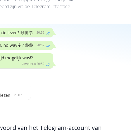
erd zijn via de Telegram-interface.
tie lezen? 🙌🏿🤣
20:52
, no way🤷♂️😂😂
20:52
tijd mogelijk was!?
изменено 20:52
lezen
20:07
woord van het Telegram-account van