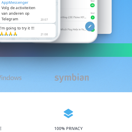
AppMessenger
Volg de activiteiten
van anderen op
Telegram
20:07
I'm going to try it !!!
🙏🙏🙏🙏
21:08
E
100% PRIVACY