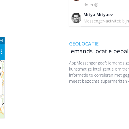
doen 😊
Mitya Mityaev
Messenger-activiteit bi
GEOLOCATIE
Iemands locatie bepa
AppMessenger geeft iemands geo
kunstmatige intelligentie om t
informatie te correleren met g
meest bezochte supermarkten en 