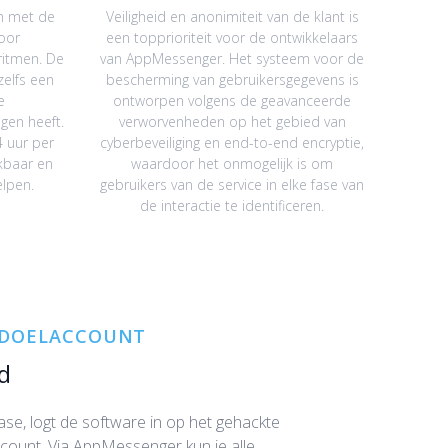
n met de
Veiligheid en anonimiteit van de klant is
oor
een topprioriteit voor de ontwikkelaars
ritmen. De
van AppMessenger. Het systeem voor de
zelfs een
bescherming van gebruikersgegevens is
e
ontworpen volgens de geavanceerde
gen heeft.
verworvenheden op het gebied van
4 uur per
cyberbeveiliging en end-to-end encryptie,
kbaar en
waardoor het onmogelijk is om
elpen.
gebruikers van de service in elke fase van
de interactie te identificeren.
E DOELACCOUNT
d
ase, logt de software in op het gehackte
account. Via AppMessenger kun je alle