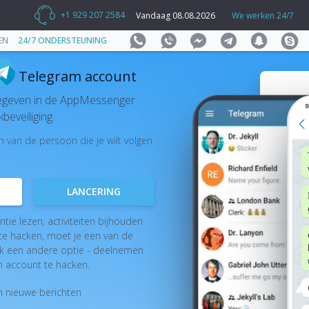
+1 929 207 2584
Vandaag 08.08.2026
We werken 24/7
EN
24/7 ONDERSTEUNING
Telegram account
egeven in de AppMessenger
beveiliging.
van de persoon die je wilt volgen
LANCERING
ie lezen, activiteiten bijhouden
te hacken, moet je een van de
k een andere optie - deelnemen
m account te hacken.
n nieuwe berichten