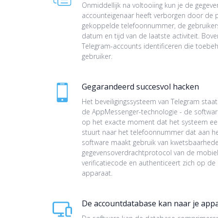
Onmiddellijk na voltooiing kun je de gegeve
accounteigenaar heeft verborgen door de pri
gekoppelde telefoonnummer, de gebruikers
datum en tijd van de laatste activiteit. Bo
Telegram-accounts identificeren die toebe
gebruiker.
Gegarandeerd succesvol hacken
Het beveiligingssysteem van Telegram staat
de AppMessenger-technologie - de software
op het exacte moment dat het systeem een
stuurt naar het telefoonnummer dat aan he
software maakt gebruik van kwetsbaarhede
gegevensoverdrachtprotocol van de mobiel
verificatiecode en authenticeert zich op de
apparaat.
De accountdatabase kan naar je ap