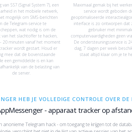
ng van SS7 (Signal System 7), een
Maximaal gemak bij het werke
arheid in het mobiele netwerk,
service wordt geboden d
et mogelijk om SMS-berichten
geoptimaliseerde interactiealgo
n de Telegram-service te
interface is zo ontworpen dat 
cheppen, wat nodig is om de
gebruiker met minimal
 van het slachtoffer te hacken,
computervaardigheden geen vra
 - 20 minuten vanaf het moment
De ondersteuningsservice is 2
tracker wordt gestart. Houd er
dag, 7 dagen per week beschi
ng mee dat de bovenstaande
staat altijd klaar om je te h
e een gemiddelde is en kan
 afhankelijk van de belasting van
de server.
NGER HEB JE VOLLEDIGE CONTROLE OVER D
AppMessenger - apparaat tracker op afstan
en anonieme Telegram hack - om toegang te krijgen tot de datab
ogie, verschijnt het niet in de lijst van actieve sessies van het 