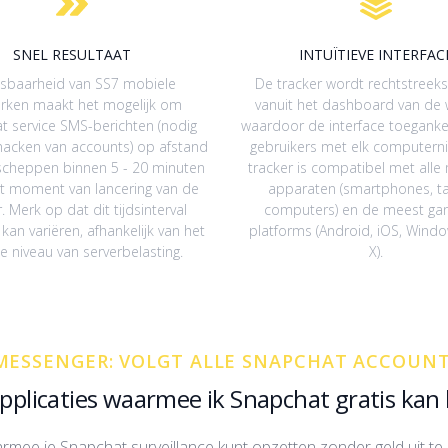
SNEL RESULTAAT
INTUÏTIEVE INTERFAC
sbaarheid van SS7 mobiele
De tracker wordt rechtstreeks
rken maakt het mogelijk om
vanuit het dashboard van de 
t service SMS-berichten (nodig
waardoor de interface toegankeli
hacken van accounts) op afstand
gebruikers met elk computerni
scheppen binnen 5 - 20 minuten
tracker is compatibel met all
et moment van lancering van de
apparaten (smartphones, ta
. Merk op dat dit tijdsinterval
computers) en de meest ga
 kan variëren, afhankelijk van het
platforms (Android, iOS, Wind
e niveau van serverbelasting.
X).
ESSENGER: VOLGT ALLE SNAPCHAT ACCOUNT
 applicaties waarmee ik Snapchat gratis kan
e je Snapchat surveillance kunt opzetten zonder geld uit te g