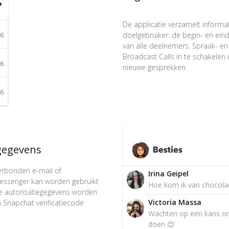
De applicatie verzamelt informa
doelgebruiker: de begin- en ei
26
van alle deelnemers. Spraak- e
Broadcast Calls in te schakelen
26
nieuwe gesprekken.
26
egegevens
verbonden e-mail of
Irina Geipel
ssenger kan worden gebruikt
Hoe kom ik van chocola
le autorisatiegegevens worden
Victoria Massa
 Snapchat verificatiecode
Wachten op een kans om
doen 😊