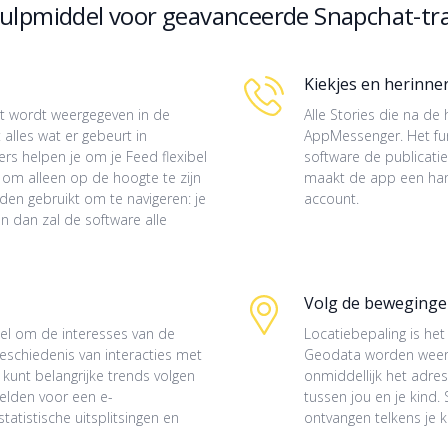
ulpmiddel voor geavanceerde Snapchat-tr
Kiekjes en herinne
nt wordt weergegeven in de
Alle Stories die na de
 alles wat er gebeurt in
AppMessenger. Het fun
ers helpen je om je Feed flexibel
software de publicaties
 om alleen op de hoogte te zijn
maakt de app een han
rden gebruikt om te navigeren: je
account.
n dan zal de software alle
Volg de bewegingen
del om de interesses van de
Locatiebepaling is het
eschiedenis van interacties met
Geodata worden weerg
kunt belangrijke trends volgen
onmiddellijk het adres
melden voor een e-
tussen jou en je kind
atistische uitsplitsingen en
ontvangen telkens je k