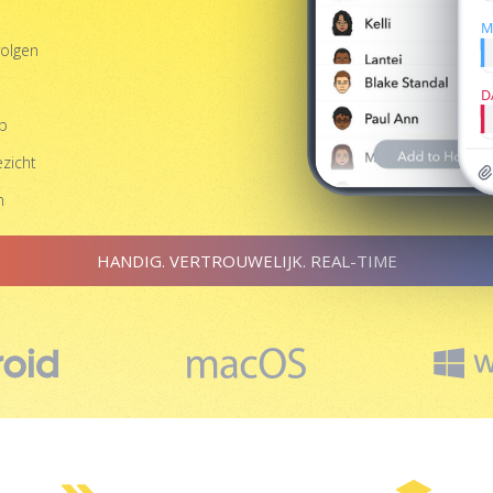
M
volgen
D
ap
zicht
n
HANDIG. VERTROUWELIJK. REAL-TIME