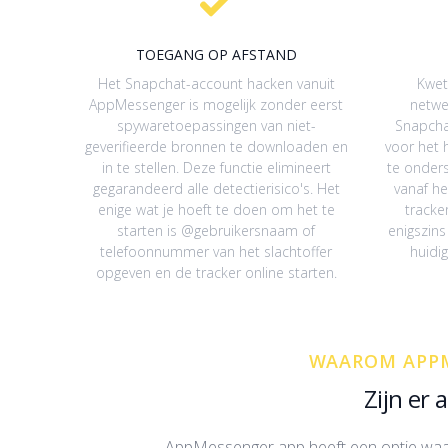
TOEGANG OP AFSTAND
Het Snapchat-account hacken vanuit
Kwet
AppMessenger is mogelijk zonder eerst
netwe
spywaretoepassingen van niet-
Snapcha
geverifieerde bronnen te downloaden en
voor het 
in te stellen. Deze functie elimineert
te onder
gegarandeerd alle detectierisico's. Het
vanaf h
enige wat je hoeft te doen om het te
tracker
starten is @gebruikersnaam of
enigszins
telefoonnummer van het slachtoffer
huidig
opgeven en de tracker online starten.
WAAROM APPM
Zijn er
AppMessenger app heeft een optie waarme