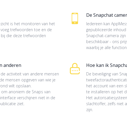
De Snapchat camer
ezicht is het monitoren van het
Iedereen kan AppMess
t: voeg trefwoorden toe en de
gepubliceerde inhoud 
 bij die deze trefwoorden
Snapchat-camera zijn 
beschikbaar - ons pri
waarbij je alle functio
an anderen
Hoe kan ik Snapcha
 de activiteit van andere mensen
De beveiliging van Sn
je de mensen opgeven van wie je
tweefactorauthentica
rond wilt opslaan.
het account van een 
r om anoniem de Snaps van
te installeren op het 
nterface verschijnen niet in de
Het autorisatiesysteem
blicatie ziet.
slachtoffer, zelfs ni
zijn.