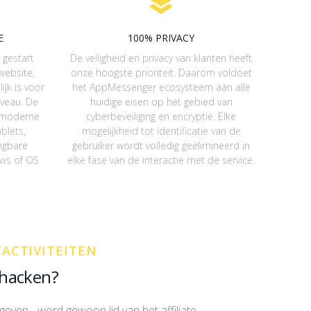
E
100% PRIVACY
 gestart
De veiligheid en privacy van klanten heeft
website,
onze hoogste prioriteit. Daarom voldoet
jk is voor
het AppMessenger ecosysteem aan alle
veau. De
huidige eisen op het gebied van
e moderne
cyberbeveiliging en encryptie. Elke
blets,
mogelijkheid tot identificatie van de
ngbare
gebruiker wordt volledig geëlimineerd in
ows of OS
elke fase van de interactie met de service.
ACTIVITEITEN
 hacken?
even - word gewoon lid van het affiliate