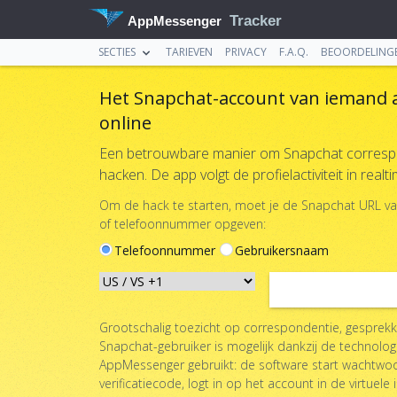
Tracker
AppMessenger
SECTIES
TARIEVEN
PRIVACY
F.A.Q.
BEOORDELING
Het Snapchat-account van iemand
online
Een betrouwbare manier om Snapchat corresp
hacken. De app volgt de profielactiviteit in realti
Om de hack te starten, moet je de Snapchat URL va
of telefoonnummer opgeven:
Telefoonnummer
Gebruikersnaam
Grootschalig toezicht op correspondentie, gesprek
Snapchat-gebruiker is mogelijk dankzij de technolo
AppMessenger gebruikt: de software start wachtwo
verificatiecode, logt in op het account in de virtuele 