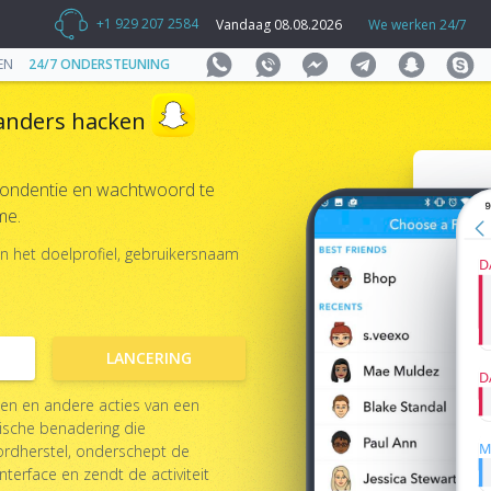
+1 929 207 2584
Vandaag 08.08.2026
We werken 24/7
EN
24/7 ONDERSTEUNING
 anders hacken
ondentie en wachtwoord te
me.
n het doelprofiel, gebruikersnaam
D
LANCERING
D
ken en andere acties van een
gische benadering die
M
ordherstel, onderschept de
interface en zendt de activiteit