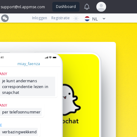
View notifications
Dashboard
support@nl.appmse.com
Open user menu
Inloggen
Registratie
NL
miay_faenza
ANY
je kunt andermans
correspondentie lezen in
snapchat
ANY
per telefoonnummer
E
verbazingwekkend