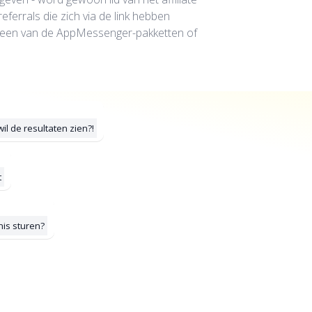
ferrals die zich via de link hebben
an een van de AppMessenger-pakketten of
il de resultaten zien?!
t
nis sturen?