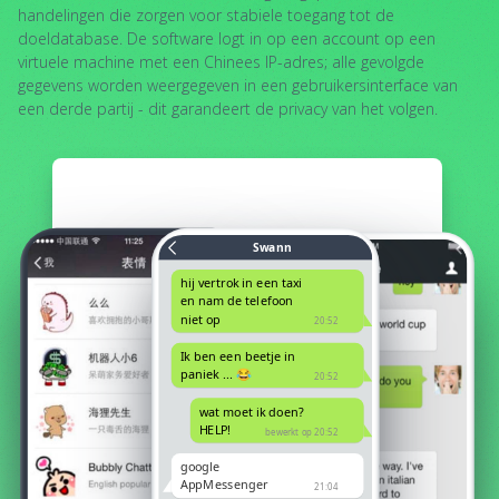
handelingen die zorgen voor stabiele toegang tot de
doeldatabase. De software logt in op een account op een
virtuele machine met een Chinees IP-adres; alle gevolgde
gegevens worden weergegeven in een gebruikersinterface van
een derde partij - dit garandeert de privacy van het volgen.
Swann
hij vertrok in een taxi
en nam de telefoon
niet op
20:52
Ik ben een beetje in
paniek ... 😂
20:52
wat moet ik doen?
HELP!
bewerkt op 20:52
google
AppMessenger
21:04