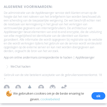
ALGEMENE VOORWAARDEN:
De administratie van de AppMessenger service stelt klanten ervan op de
hoogte dat het niet naleven van het briefgeheim kan worden beschouwd als
een schending van de toepasselijke wetgeving. De wet beschrijft echter niet
de noodzaak van kennisgeving in het geval van het verkrijgen van
vertrouwelijke gegevens van internetgebruikers. De architectuur van
AppMessenger bevat elementen van end-to-end encryptie, die de uitsluiting
van elke mogelijkheid tot identificatie van de identiteit van klanten
garandeert. Alle informatie die wordt opgegeven bij registratie op de website
en die wordt verkregen tijdens het gebruik van de service wordt versleuteld
opgeslagen op de externe server en kan niet worden doorgegeven aan
derden, ongeacht de bron van het verzoek.
App om online andermans correspondentie te hacken | AppMessenger
WeChat hacken
Gebruik van de site betekent acceptatie van de gebruikersovereenkomst. 18
+
Bitcoin
Bitcoin Cash
Ethereum
Tether
Monero
Ripple
We gebruiken cookies om je de beste ervaring te
ok
Copyright ©2026 All Rights Reserved.
Alle handelsmerken zijn
geven.
cookiebeleid
eigendom van hun respectieve eigenaars.