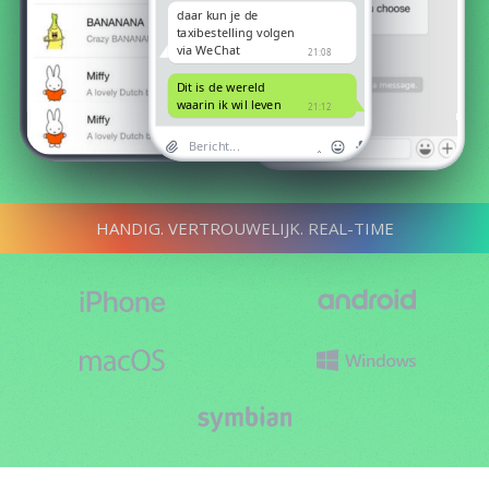
daar kun je de
taxibestelling volgen
via WeChat
21:08
Dit is de wereld
waarin ik wil leven
21:12
HANDIG. VERTROUWELIJK. REAL-TIME