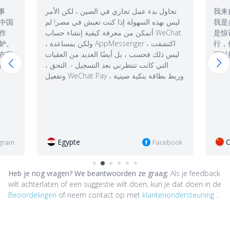
تحا
我来自中国。当我看到AppMessenger时，
Ik m
ليس 
我是多么惊讶。而当我看到它能工作时，更
relat
是惊讶。我认为这个应用不太可能在中国流
Ik k
行，但是对于那些能够使用它的人来说，它
funct
ليس 
可以提供难以置信的机会
besc
،
zond
onde
Chine
begri
dan 
popu
China
book
Instagram
Heb je nog vragen? We beantwoorden ze graag:
Als je feedback
wilt achterlaten of een suggestie wilt doen, kun je dat doen in de
Beoordelingen
of neem contact op met
klantenondersteuning
.