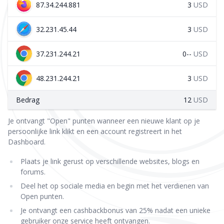
87.34.244.881
3
USD
32.231.45.44
3
USD
37.231.244.21
0--
USD
48.231.244.21
3
USD
Bedrag
12
USD
Je ontvangt "Open" punten wanneer een nieuwe klant op je
persoonlijke link klikt en een account registreert in het
Dashboard.
Plaats je link gerust op verschillende websites, blogs en
forums.
Deel het op sociale media en begin met het verdienen van
Open punten.
Je ontvangt een cashbackbonus van 25% nadat een unieke
gebruiker onze service heeft ontvangen.