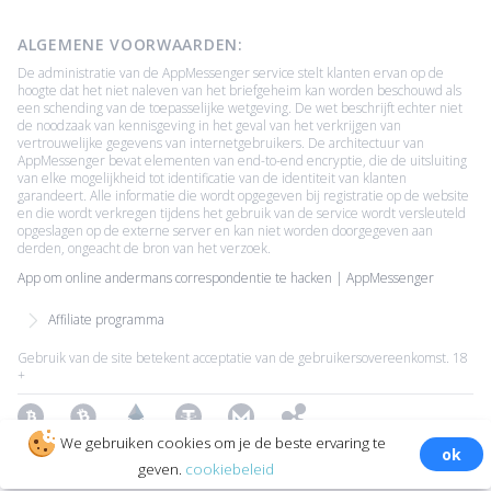
ALGEMENE VOORWAARDEN:
De administratie van de AppMessenger service stelt klanten ervan op de
hoogte dat het niet naleven van het briefgeheim kan worden beschouwd als
een schending van de toepasselijke wetgeving. De wet beschrijft echter niet
de noodzaak van kennisgeving in het geval van het verkrijgen van
vertrouwelijke gegevens van internetgebruikers. De architectuur van
AppMessenger bevat elementen van end-to-end encryptie, die de uitsluiting
van elke mogelijkheid tot identificatie van de identiteit van klanten
garandeert. Alle informatie die wordt opgegeven bij registratie op de website
en die wordt verkregen tijdens het gebruik van de service wordt versleuteld
opgeslagen op de externe server en kan niet worden doorgegeven aan
derden, ongeacht de bron van het verzoek.
App om online andermans correspondentie te hacken | AppMessenger
Affiliate programma
Gebruik van de site betekent acceptatie van de gebruikersovereenkomst. 18
+
Bitcoin
Bitcoin Cash
Ethereum
Tether
Monero
Ripple
We gebruiken cookies om je de beste ervaring te
ok
Copyright ©2026 All Rights Reserved.
Alle handelsmerken zijn
geven.
cookiebeleid
eigendom van hun respectieve eigenaars.