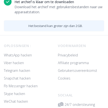
Het archief is klaar om te downloaden
Download het archief met gebruikersbestanden naar uw
apparaatstation.
Het bestand kan groter zijn dan 2GB.
Footer
OPLOSSINGEN :
VOORWAARDEN
WhatsApp hacken
Privacybeleid
Viber hacken
Affiliate programma
Telegram hacken
Gebruikersovereenkomst
Snapchat hacken
Cookies
Fb Messenger hacken
Skype hacken
SOCIAAL
WeChat hacken
24/7 ondersteuning