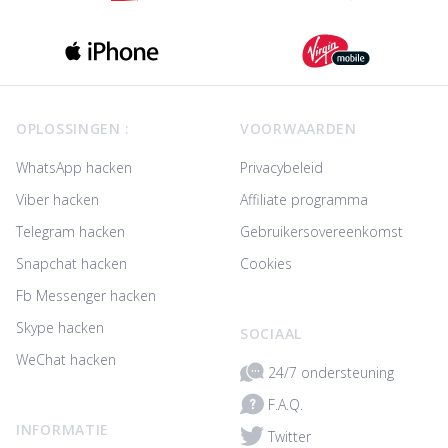
Footer
OPLOSSINGEN :
VOORWAARDEN
WhatsApp hacken
Privacybeleid
Viber hacken
Affiliate programma
Telegram hacken
Gebruikersovereenkomst
Snapchat hacken
Cookies
Fb Messenger hacken
Skype hacken
SOCIAAL
WeChat hacken
24/7 ondersteuning
F.A.Q.
INFORMATIE
Twitter