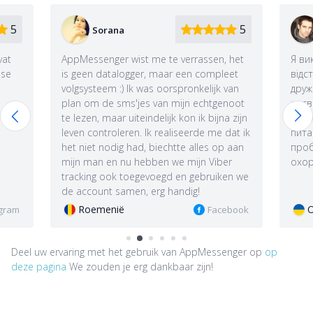
5
5
Victor
 verrassen, het
Я використовував AppMessenger, щоб
r een compleet
відстежувати Weiber моєї колишньої
spronkelijk van
дружини. Я був дуже задоволений
mijn echtgenoot
досвідом - я з України, тут Вайбер
 kon ik bijna zijn
звикла вирішувати багато побутових
liseerde me dat ik
питань, тож я міг дізнатися про ї
tte alles op aan
проблеми і виступити в ролі ангела-
e mijn Viber
охоронця))
 en gebruiken we
andig!
Oekraïne
Facebook
Instagram
Deel uw ervaring met het gebruik van AppMessenger op
op
deze pagina
We zouden je erg dankbaar zijn!