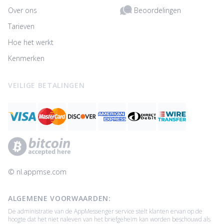
Beoordelingen
Over ons
Tarieven
Hoe het werkt
Kenmerken
VEILIGE BETALINGEN
© ‌nl.appmse.com
ALGEMENE VOORWAARDEN:
De administratie van de AppMessenger service stelt klanten ervan op de
hoogte dat het niet naleven van het briefgeheim kan worden beschouwd als