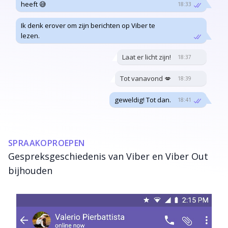
heeft 😅
18:33
Ik denk erover om zijn berichten op Viber te
lezen.
Laat er licht zijn!
18:37
Tot vanavond 💋
18:39
geweldig! Tot dan.
18:41
SPRAAKOPROEPEN
Gespreksgeschiedenis van Viber en Viber Out
bijhouden