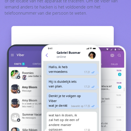
of de locatie van het apparaat te traceren. Om de Viber van
iemand anders te hacken is het voldoende om het
telefoonnummer van die persoon te weten.
Gabriel Busmar
online
Hallo, ik heb
vermoedens
17:21
Hij is duidelijk iets
van plan.
17:21
Denkt je te volgen op
Viber
wat je denkt
bewerkt op 17:25
wat kan ik doen, ik
zal het op de een of
andere manier
oplossen
17:33